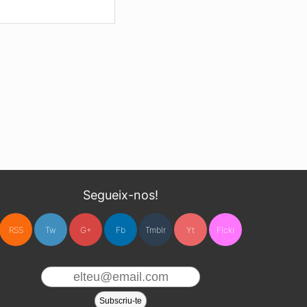
litaron el acceso a la
n las últimas semanas
o unas horas antes el
que sostienen la nueva
el correo electrónico,
 este hecho que viola
ediante otras ventanas
 casa, y cerré mi blog
Segueix-nos!
e acceder. Cada vez que
RSS
Tw
G+
Fb
Tmblr
Yt
Flckr
nte inhabilitada”. No
 conexión, que en Cuba
Blogger: “El blog se ha
Esta dirección no está