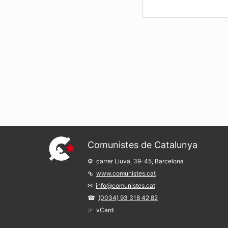
cu
bi
Ubieta, quien ha ven
sobre supuestas viol
artículo
“Demonizar a
arremetida mediática.
A continuación, repro
donde anuncia que pe
flagrantemente el dere
Amigos: Hoy a las sei
de Internet Explorer-
Comunistes de Catalunya
(apagué la computadora
carrer Liuva, 39-45, Barcelona
De regreso, a las nuev
www.comunistes.cat
marcaba mi nombre y 
info@comunistes.cat
le di importancia al 
(0034) 93 318 42 82
es lenta.
vCard
Pero al intentar abrir
eliminado. Lo sentimo