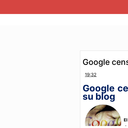
Google cens
19:32
Google ce
su blog
E
d