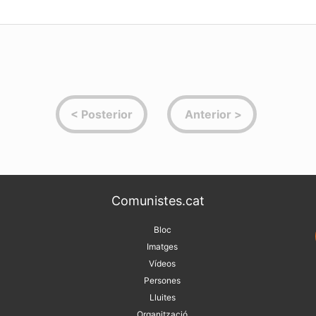
ando los administradores del portal propiedad de Google inhabi
tácora y bloquearon la cuenta en GMAIL a su nombre.
ido denunciando la brutal campaña contra Cuba desatada e
aciones de los derechos humanos en la Isla, había publicad
 Cuba”
, impecable argumentación de los trasfondos políticos 
ducimos el mensaje que ha enviado Enrique Ubieta a través d
dirá explicación a los administradores de Blogger.com por
cho a la libertad de expresión de los cubanos en Internet:
s de la tarde entré a la portada de mi blog, y me entretuve -m
 revisando algunos blogs de temas afines al mío. Salí de mi
Comunistes.cat
) a las siete, sin añadir nada nuevo.
e y media de la noche, quise revisar mi correo gmail y no pud
Bloc
contraseña aparecía un aviso diciéndome: “cuenta temporalme
Imatges
asunto, porque pensé que era un problema de la máquina o de la
Vídeos
Persones
 el blog mi sorpresa fue grande pues encontré un nuevo aviso de 
Lluites
s, el blog
la-isla-desconocida.blogspot.com
Organització
se ha eliminado. 