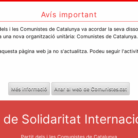
Avís important
els i les Comunistes de Catalunya va acordar la seva dissolu
l a una nova organització unitària: Comunistes de Catalunya.
uesta pàgina web ja no s'actualitza. Podeu seguir l'activi
Més informació
Anar al web de Comunistes.cat
a de Solidaritat Internaci
Partit dels i les Comunistes de Catalunya