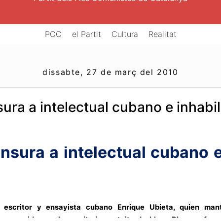
PCC
el Partit
Cultura
Realitat
dissabte, 27 de març del 2010
ura a intelectual cubano e inhabil
nsura a intelectual cubano e 
l escritor y ensayista cubano Enrique Ubieta, quien man
esconocida
en el repositorio gratuito de blogs Blogger, fue